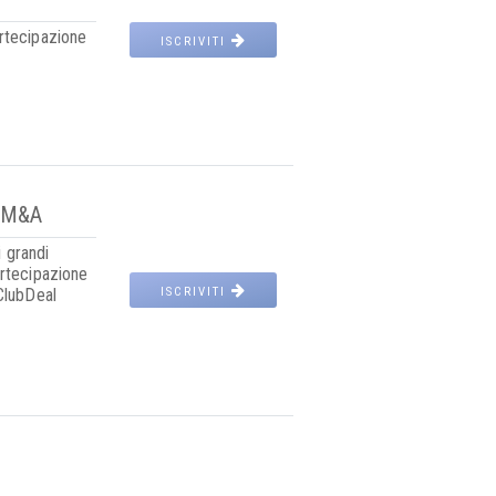
rtecipazione
ISCRIVITI
l'M&A
i grandi
artecipazione
ClubDeal
ISCRIVITI