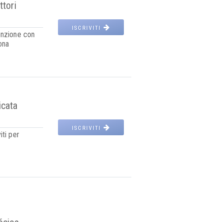
ttori
ISCRIVITI
enzione con
ona
icata
ISCRIVITI
iti per