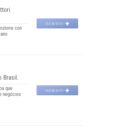
ttori
ISCRIVITI
enzione con
zano
 Brasil.
pa que
ISCRIVITI
e negócios