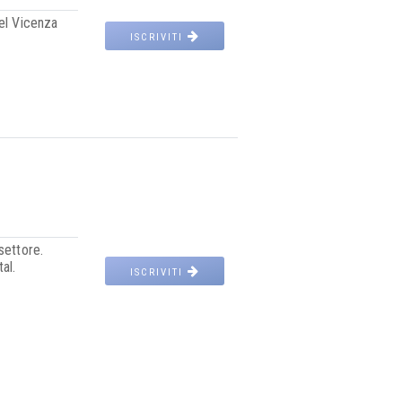
del Vicenza
ISCRIVITI
settore.
al.
ISCRIVITI