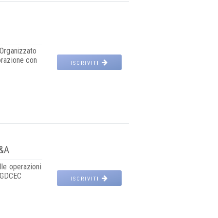
 Organizzato
borazione con
ISCRIVITI
M&A
lle operazioni
 UGDCEC
ISCRIVITI